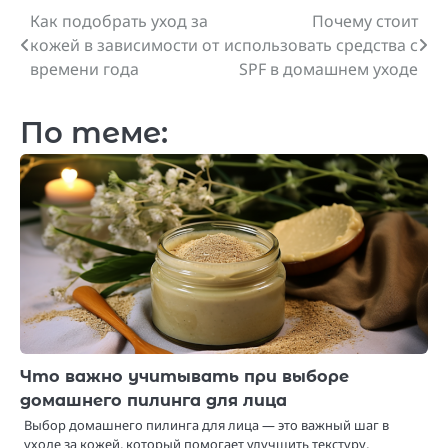
Как подобрать уход за
Почему стоит
Навигация
кожей в зависимости от
использовать средства с
по
времени года
SPF в домашнем уходе
записям
По теме:
Что важно учитывать при выборе
домашнего пилинга для лица
Выбор домашнего пилинга для лица — это важный шаг в
уходе за кожей, который помогает улучшить текстуру,