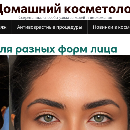
Домашний косметоло
Современные способы ухода за кожей и омоложения
ияж
Антивозрастные процедуры
Новинки в косм
ля разных форм лица