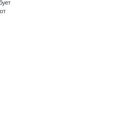
бует
от