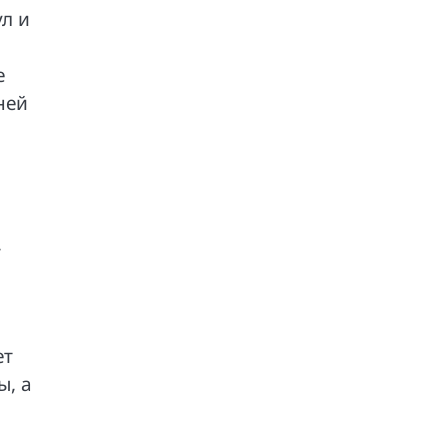
л и
е
ней
,
ет
ы, а