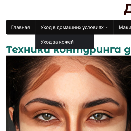
Skip
to
content
Главная
Уход в домашних условиях
Мак
Уход за кожей
Техники контуринга д