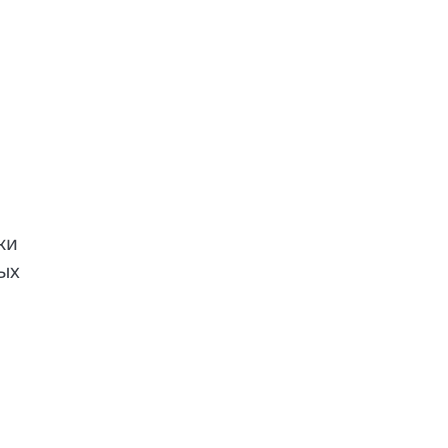
ки
ых