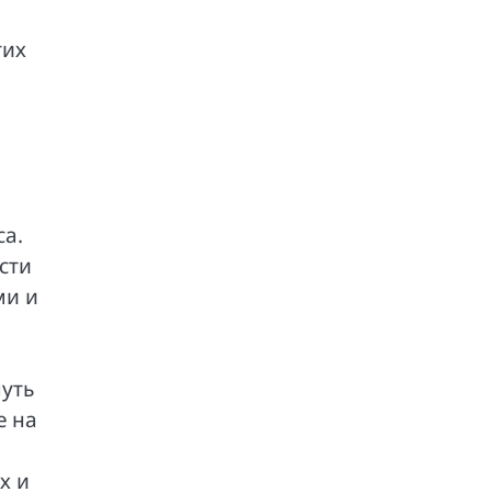
тих
са.
сти
ми и
нуть
е на
х и