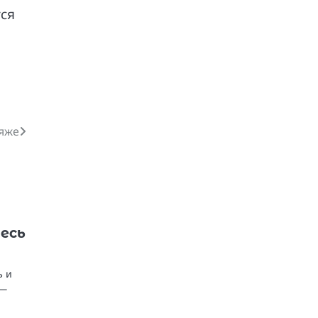
тся
ияже
есь
ь и
 —