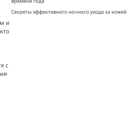
времени года
Секреты эффективного ночного ухода за кожей
ом и
 кто
е с
ния