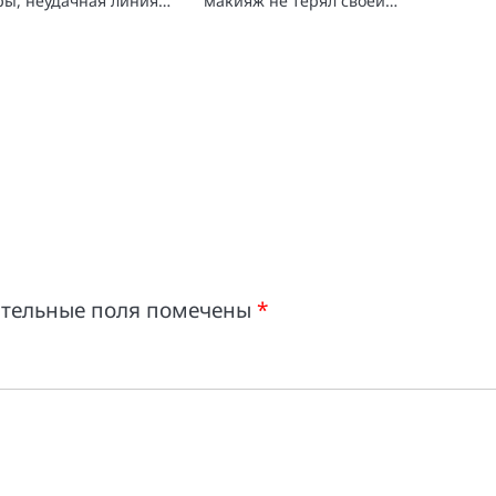
ры, неудачная линия…
макияж не терял своей…
ательные поля помечены
*